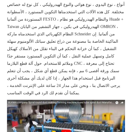
أنواع ، نوع اليدوي ، نوع هوائي والنوع الهيدروليكي ، كل نوع له خصائص
مختلفة. كل هذه الآلات التي استخدمناها التكوين المستورد ، الأسطوانة
المستوردة من ألمانيا FESTO ، والنظام الهيدروليكي هو نظام Huade +
Taiwan الهيدروليكي في بكين ، جهاز التشفير من اليابان OMRON ،
النظام الكهربائي الذي استخدمناه ماركة Schneider من ألمانيا. إن
الماكينة الخاصة بنا مصنوعة من ذراع تعليق سبائك الألومنيوم سهلة
التشغيل ، كما أن خزانة التحكم في البناء تقلل من الأسلاك كهيكل
كامل وتسهل عملية النقل ، كما أن التكوين المستورد مستقر جدًا
وملائم للاستخدام. حول آلة قطع البلازما CNC ، تحتاج إلى معرفة
سمك ورقة أقصى 6 مم ، فإنه يمكن قطع أي شكل ، يجب أن تتعلم
البرنامج قبل استخدام هذا الجهاز ، إذا كان لديك أي مشكلة أخرى
يرجى الاتصال بنا ، ونحن على مدار 24 ساعة على الإنترنت الخدمة ،
يمكننا أن نقدم لك الرد في الوقت المناسب.