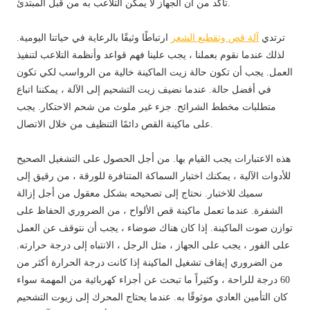
تأكد من أن الجهاز لا يمكن التلاعب به من قبل المبتدئ.
ترتدي
آلة قص وتقطيع الشعر
ارتباطًا وثيقًا بالرعاية في حياتنا اليومية.
لذلك عندما نقوم بعملنا ، يجب علينا فهم قواعد وأنظمة التلاعب لتنفيذ
العمل. يجب أن تكون حالة زيت الماكينة خالية من الرواسب لكي تكون
في أفضل حالة. عندما نضيف زيت التشحيم إلى الآلة ، يمكننا اتباع
متطلبات مخطط الشرائح. جزء غير ملوث من شحم الاحتكار. يجب
على ماكينة القص دائمًا التنظيف من خلال الاتصال.
هذه الاعتبارات يجب القيام بها. من أجل الحصول على التشغيل الصحيح
للأدوات الآلية ، يمكنك اختبار السماكة المتنافرة للورقة ، من رقيق إلى
سميك للاختبار. نحتاج إلى تصحيحه بشكل معقول من أجل إزالة
الشفرة. عندما تعمل ماكينة قص الألواح ، من الضروري الحفاظ على
توازن صوت الماكينة. إذا كان هناك ضوضاء ، يجب أن نتوقف عن العمل
على الفور ، يجب على الجهاز ، مثل الرجل ، الانتباه إلى درجة حرارته.
من الضروري إيقاف تشغيل الماكينة إذا كانت درجة الحرارة أكثر من
60 درجة للراحة ، وكثيراً ما تبحث عن أجزاء كهربائية من المهمة سواء
كان التأمين العادي موثوقًا به. عندما يحتاج المحرك إلى زيوت التشحيم