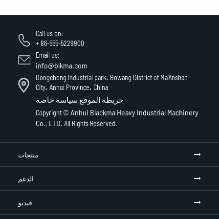
Call us on:
+ 86-555-5229900
Email us:
info@blkma.com
Dongcheng Industrial park، Bowang District of Ma'Anshan
City، Anhui Province، China
خريطة الموقع
سياسة خاصة
Anhui Blackma Heavy Industrial Machinery
Copyright ©
Co., LTD.
All Rights Reserved.
منتجات
الدعم
فيديو