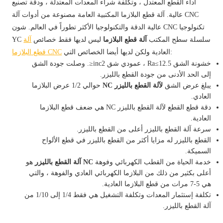
أداء القطع المعتدل ، وتكلفة شراء المعدات المعتدلة ، ودقة تصنيع
عالية. آلة قطع البلازما المكتبية العامة مصنوعة من أدوات آلة CNC
عالية الدقة والتكنولوجيا الأكثر تطوراً في العالم. شون CNC تكنولوجيا
YC سلسلة سطح المكتب
آلة قطع البلازما
ليس لديها فقط خصائص
آلة
العادية ولكن لديها أيضا الخصائص التي:
CNC
قطع
البلازما
خشونة الشق Ra≤12.5 ، عمودي شق inc2≤. وصلت جودة الشق
إلى الحد الأدنى من جودة القطع بالليزر.
يبلغ عرض الشق
لآلة القطع بالليزر NC
حوالي 1/2 عرض البلازما
العادي.
دقة قطع القطع لآلة القطع بالليزر NC هي ضعف قطع البلازما
العادية.
سرعة آلة القطع بالليزر أعلى من القطع بالليزر.
القطع بالليزر له مزايا أكثر من القطع بالليزر في قطع الألواح
السميكة.
خدمة الحياة من القطب الكهربائي وفوهة
NC آلة القطع بالليزر
هو
أعلى بكثير من ذلك من البلازما الكهربائي العادي والفوهة ، والتي
هي 5-7 مرات من قطع البلازما العادية.
تكلفة إستثمار المعدات وتكلفة التشغيل هي فقط 1/4 إلى 1/10 من
آلة القطع بالليزر.