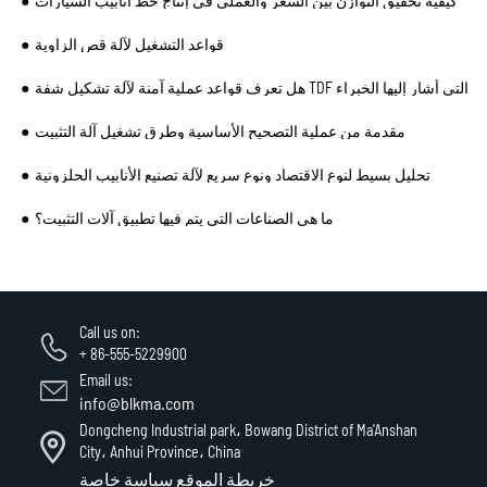
كيفية تحقيق التوازن بين السعر والعملي في إنتاج خط أنابيب السيارات
قواعد التشغيل لآلة قص الزاوية
هل تعرف قواعد عملية آمنة لآلة تشكيل شفة TDF التي أشار إليها الخبراء
مقدمة من عملية التصحيح الأساسية وطرق تشغيل آلة التثبيت
تحليل بسيط لنوع الاقتصاد ونوع سريع لآلة تصنيع الأنابيب الحلزونية
ما هي الصناعات التي يتم فيها تطبيق آلات التثبيت؟
Call us on:
+ 86-555-5229900
Email us:
info@blkma.com
Dongcheng Industrial park، Bowang District of Ma'Anshan
City، Anhui Province، China
خريطة الموقع
سياسة خاصة