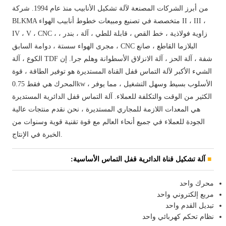
من أبرز الشركات المصنعة لآلة تشكيل الأنابيب منذ عام 1994. شركة
BLKMA متخصصة في تصنيع ومبيعات خطوط أنابيب الهواء II ، III ،
IV ، V ، CNC ، زاوية فولاذية ، خط القص ، قابلة للطي ، آلة ، بندر ،
مجرى الهواء سستة ، دوامة السابق ، CNC البلازما القاطع ، صانع
الكوع ، آلة TDF شفة ، آلة الحز ، آلة الانزلاق الأسطوانة وهلم جرا. إن
الشيء الأكبر لآلة التماس قفل القناة المستديرة هو توفير الطاقة ، قوة
المحرك هي فقط 0.75kw ، الأسلوب بسيط وسهل التشغيل ، مما يوفر
الكثير من الوقت والتكلفة للعملاء. آلة التماس قفل الدائرية المستديرة
هي المعدات اللازمة للمجاري المستديرة ، نحن نقدم منتجات عالية
الجودة للعملاء في جميع أنحاء العالم مع قوة تقنية قوية وسنوات من
الخبرة في الإنتاج.
آلة تشكيل قناة الدائرية قفل التماس الأساسية:
محرك واحد
مربع إلكتروني واحد
تبديل القدم واحد
نظام تحكم كهربائي واحد