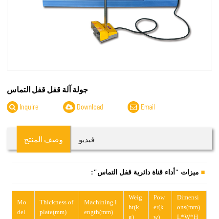
جولة آلة قفل قفل التماس
Inquire
Download
Email
فيديو
وصف المنتج
ميزات "أداء قناة دائرية قفل التماس":
Weig
Pow
Dimensi
Mo
Thickness of
Machining l
ht(k
er(k
ons(mm)
del
plate(mm)
ength(mm)
g)
w)
L*W*H