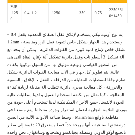
YJB
2250*61
-125
0.4~1.2
1250
350
0.75
0*1450
0
إنه نوع أوتوماتيكي يستخدم لإغلاق قفل الصفائح المعدنية بقفل 0.4 ~
1.2mm ، ويستخدم هذا الجهاز بشكل خاص لتقوية قفل الزر ومناسبة
بشكل خاص لإنتاج كمية كبيرة من القنوات الدائرية ، يمكن أن يتحد مع
آلة تشكيل 3 أسطوانات وقفل دائرية تشكيل آلة لإنتاج القناة التي هي
من المظهر القياسي ونوعية موثوق بها. من السهل تركيبها بكفاءة
عالية. يتم تطوير كل جهاز في آلات معالجة القنوات الدائرية بشكل
صارم وفقًا للمتطلبات المقابلة من الدرفلة ، القفل ، الإغلاق ، التسوية
والخرزقة ، كل معالجة مجرى دائرية تتطلب آلة مقابلة لزيادة كفاءة
المعالجة ، كما تقلل من تكلفة استخدام العميل و لدينا متطلبات عالية
الجودة لأنفسنا. جميع الأجزاء الميكانيكية لدينا تستخدم أعلى جودة من
موردي العلامة التجارية لضمان استقرار وجودة منتجاتنا. يقع مصنعنا في
وسط صناعة الأدوات الآلية في الصين ، Ma'anShan مقاطعة باوانغ
دونغتشنغ الصناعية ، أنها مريحة جداً فقط يستغرق 20 دقيقة إلى مطار
نانجينغ لوكو الدولي ومتصلة بجيانغسو وتشجيانغ وشانغهاي. نحن واحدة